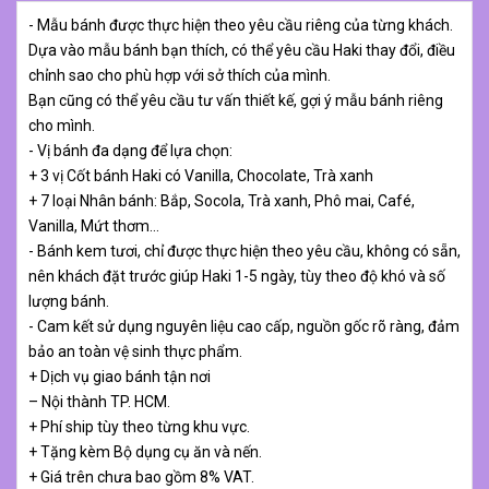
- Mẫu bánh được thực hiện theo yêu cầu riêng của từng khách.
Dựa vào mẫu bánh bạn thích, có thể yêu cầu Haki thay đổi, điều
chỉnh sao cho phù hợp với sở thích của mình.
Bạn cũng có thể yêu cầu tư vấn thiết kế, gợi ý mẫu bánh riêng
cho mình.
- Vị bánh đa dạng để lựa chọn:
+ 3 vị Cốt bánh Haki có Vanilla, Chocolate, Trà xanh
+ 7 loại Nhân bánh: Bắp, Socola, Trà xanh, Phô mai, Café,
Vanilla, Mứt thơm…
- Bánh kem tươi, chỉ được thực hiện theo yêu cầu, không có sẵn,
nên khách đặt trước giúp Haki 1-5 ngày, tùy theo độ khó và số
lượng bánh.
- Cam kết sử dụng nguyên liệu cao cấp, nguồn gốc rõ ràng, đảm
bảo an toàn vệ sinh thực phẩm.
+ Dịch vụ giao bánh tận nơi
– Nội thành TP. HCM.
+ Phí ship tùy theo từng khu vực.
+ Tặng kèm Bộ dụng cụ ăn và nến.
+ Giá trên chưa bao gồm 8% VAT.