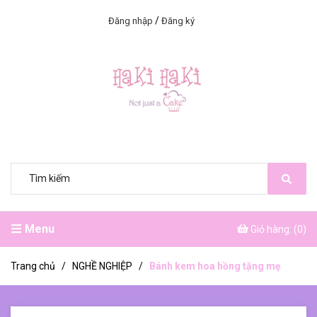
/
Đăng nhập
Đăng ký
Menu
Giỏ hàng: (
0
)
Trang chủ
/
NGHỀ NGHIỆP
/
Bánh kem hoa hồng tặng mẹ