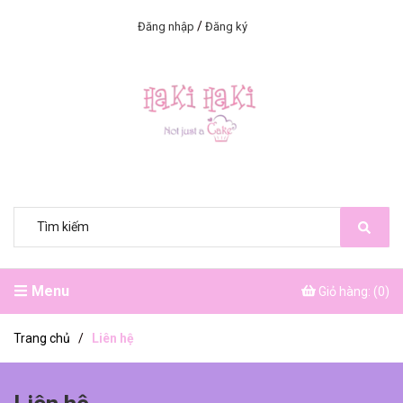
/
Đăng nhập
Đăng ký
Menu
Giỏ hàng: (
0
)
Trang chủ
/
Liên hệ