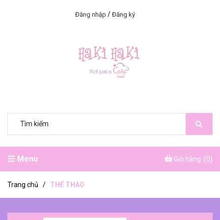
/
Đăng nhập
Đăng ký
Menu
Giỏ hàng: (
0
)
Trang chủ
/
THỂ THAO