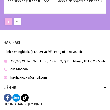
Bánh sinh nhật trang trí Lego cho bé
Bánh sinh nhật tạo hình các khối Lego cho bé
1
2
HAKI HAKI
Bánh kem nghệ thuật NGON và ĐẸP trang trí theo yêu cầu.
450/16/43 Phan Xích Long, Phường 2, Q. Phú Nhuận, TP. Hồ Chí Minh
0989495089
hakihakicake@gmail.com
LIÊN HỆ
HƯỚNG DẪN - QUY ĐỊNH