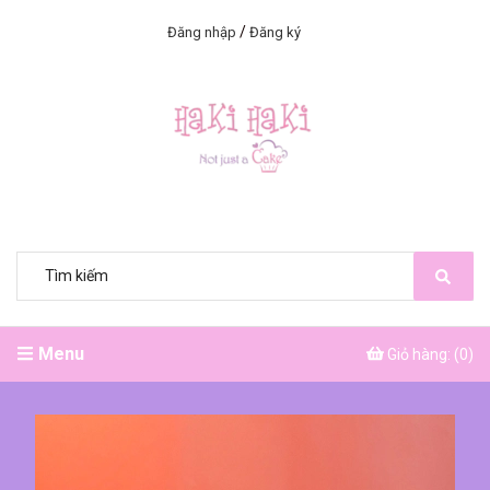
/
Đăng nhập
Đăng ký
Menu
Giỏ hàng: (
0
)