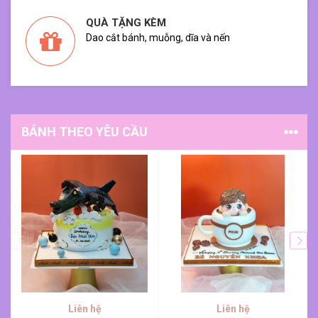
QUÀ TẶNG KÈM
Dao cắt bánh, muỗng, dĩa và nến
BÁNH THEO YÊU CẦU
Liên hệ
Liên hệ