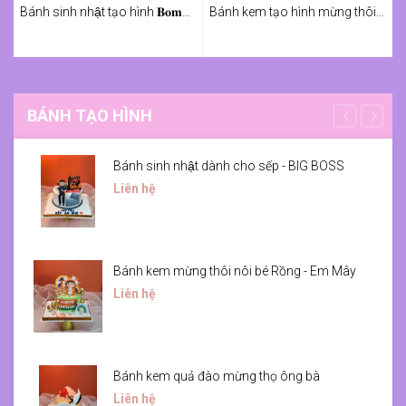
Bánh sinh nhật tạo hình 𝐁𝐨𝐦𝐛𝐚𝐫𝐝𝐢𝐫𝐨 𝐂𝐫𝐨𝐜𝐨𝐝𝐢𝐥𝐨
Bánh kem tạo hình mừng thôi nôi bé Phin
BÁNH TẠO HÌNH
Bánh sinh nhật dành cho sếp - BIG BOSS
Liên hệ
Bánh kem mừng thôi nôi bé Rồng - Em Mây
Liên hệ
Bánh kem quả đào mừng thọ ông bà
Liên hệ