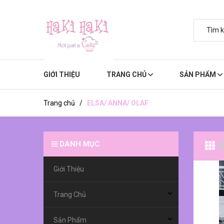
GIỚI THIỆU
TRANG CHỦ
SẢN PHẨM
Trang chủ
/
ELSA/ ANNA/ OLAF
DANH MỤC
Giới Thiệu
Trang Chủ
Sản Phẩm