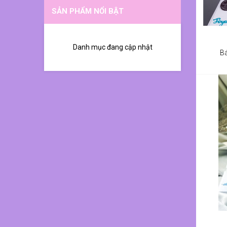
SẢN PHẨM NỔI BẬT
Danh mục đang cập nhật
Bá