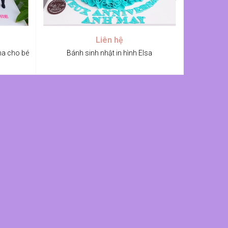
Liên hệ
na cho bé
Bánh sinh nhật in hình Elsa