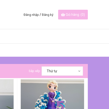
/
Giỏ hàng: (
0
)
Đăng nhập
Đăng ký
Sắp xếp
Thứ tự