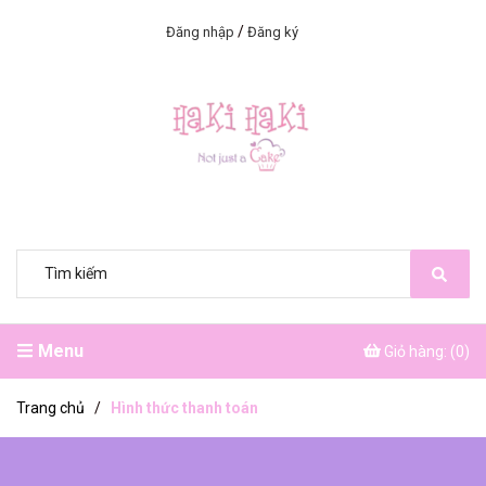
/
Đăng nhập
Đăng ký
Menu
Giỏ hàng: (
0
)
Trang chủ
/
Hình thức thanh toán