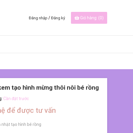
/
Giỏ hàng: (
0
)
Đăng nhập
Đăng ký
kem tạo hình mừng thôi nôi bé rồng
g:
Cần đặt trước
hệ để được tư vấn
nhật tạo hình bé rồng