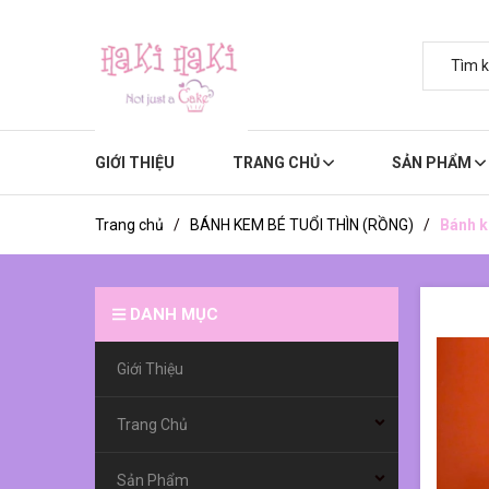
GIỚI THIỆU
TRANG CHỦ
SẢN PHẨM
Trang chủ
/
BÁNH KEM BÉ TUỔI THÌN (RỒNG)
/
Bánh k
DANH MỤC
Giới Thiệu
Trang Chủ
Sản Phẩm