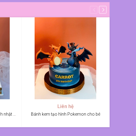
Liên hệ
Bánh kem tạo hình rồng mừng sinh nhật Sếp
Bánh kem tạo hình Pokemon cho bé
Bánh si