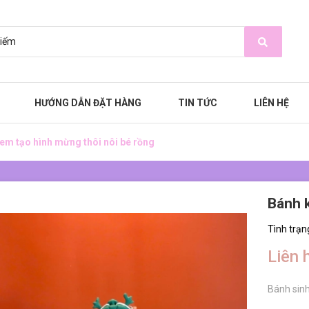
HƯỚNG DẪN ĐẶT HÀNG
TIN TỨC
LIÊN HỆ
em tạo hình mừng thôi nôi bé rồng
Bánh 
Tình trạn
Liên 
Bánh sinh 