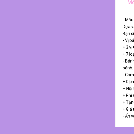
Mô
- Mẫu
Dựa và
Bạn cũ
- Vị b
+ 3 vị
+ 7 lo
- Bánh
bánh.
- Cam
+ Dịch
– Nội
+ Phí 
+ Tặn
+ Giá
- Ấn v