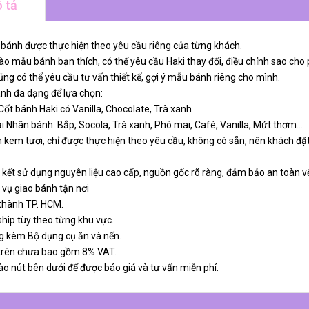
 tả
 bánh được thực hiện theo yêu cầu riêng của từng khách.
o mẫu bánh bạn thích, có thể yêu cầu Haki thay đổi, điều chỉnh sao cho 
ng có thể yêu cầu tư vấn thiết kế, gợi ý mẫu bánh riêng cho mình.
ánh đa dạng để lựa chọn:
 Cốt bánh Haki có Vanilla, Chocolate, Trà xanh
ại Nhân bánh: Bắp, Socola, Trà xanh, Phô mai, Café, Vanilla, Mứt thơm…
 kem tươi, chỉ được thực hiện theo yêu cầu, không có sẵn, nên khách đặt
 kết sử dụng nguyên liệu cao cấp, nguồn gốc rõ ràng, đảm bảo an toàn v
 vụ giao bánh tận nơi
 thành TP. HCM.
ship tùy theo từng khu vực.
g kèm Bộ dụng cụ ăn và nến.
 trên chưa bao gồm 8% VAT.
ào nút bên dưới để được báo giá và tư vấn miễn phí.