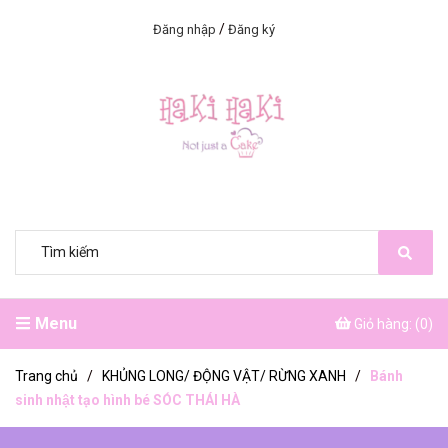
/
Đăng nhập
Đăng ký
Menu
Giỏ hàng: (
0
)
Trang chủ
/
KHỦNG LONG/ ĐỘNG VẬT/ RỪNG XANH
/
Bánh
sinh nhật tạo hình bé SÓC THÁI HÀ