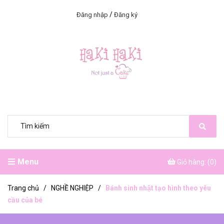
/
Đăng nhập
Đăng ký
Menu
Giỏ hàng: (
0
)
Trang chủ
/
NGHỀ NGHIỆP
/
Bánh sinh nhật tạo hình theo yêu
cầu của bé