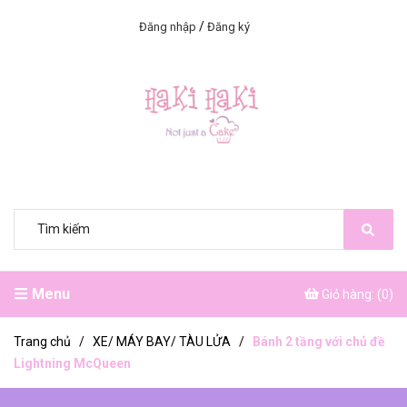
/
Đăng nhập
Đăng ký
Menu
Giỏ hàng: (
0
)
Trang chủ
/
XE/ MÁY BAY/ TÀU LỬA
/
Bánh 2 tầng với chủ đề
Lightning McQueen