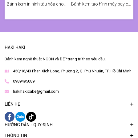
Bánh kem in hình tàu hỏa cho bé Phin
Bánh kem tạo hình máy bay chúc mừng sinh nhật Sếp
HAKI HAKI
Bánh kem nghệ thuật NGON và ĐẸP trang trí theo yêu cầu.
450/16/43 Phan Xích Long, Phường 2, Q. Phú Nhuận, TP. Hồ Chí Minh
0989495089
hakihakicake@gmail.com
LIÊN HỆ
HƯỚNG DẪN - QUY ĐỊNH
THÔNG TIN