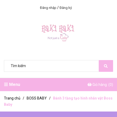
/
Đăng nhập
Đăng ký
Menu
Giỏ hàng: (
0
)
Trang chủ
/
BOSS BABY
/
Bánh 3 tầng tạo hình nhân vật Boss
Baby