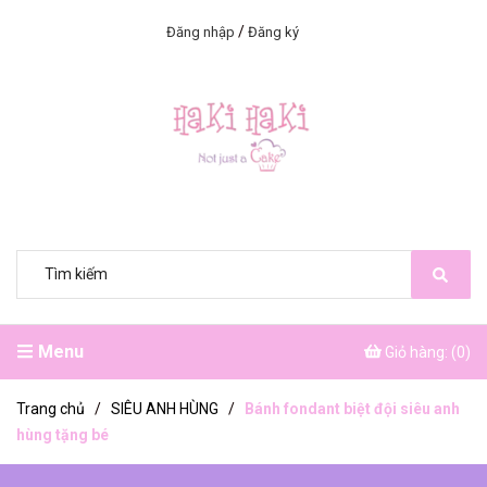
/
Đăng nhập
Đăng ký
Menu
Giỏ hàng: (
0
)
Trang chủ
/
SIÊU ANH HÙNG
/
Bánh fondant biệt đội siêu anh
hùng tặng bé