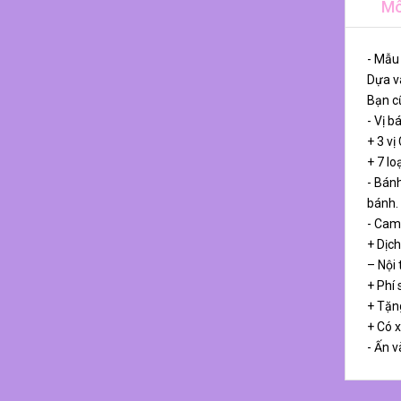
Mô
- Mẫu
Dựa và
Bạn cũ
- Vị b
+ 3 vị
+ 7 lo
- Bánh
bánh.
- Cam
+ Dịch
– Nội
+ Phí 
+ Tặn
+ Có 
- Ấn v