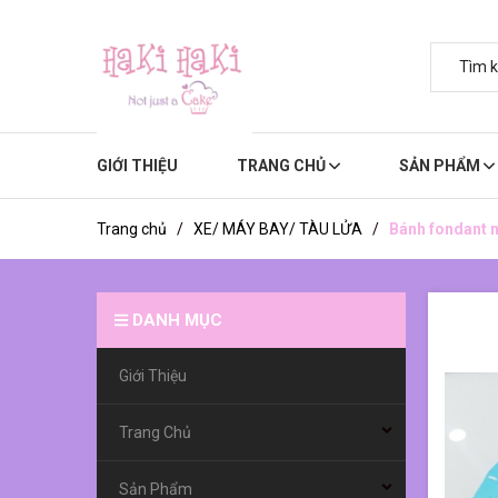
GIỚI THIỆU
TRANG CHỦ
SẢN PHẨM
Trang chủ
/
XE/ MÁY BAY/ TÀU LỬA
/
Bánh fondant m
DANH MỤC
Giới Thiệu
Trang Chủ
Sản Phẩm