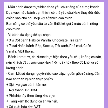
- Mẫu bánh được thực hiện theo yêu cầu riêng của từng khách.
Dựa vào mẫu bánh bạn thích, có thể yêu cầu Haki thay đổi, điều
chỉnh sao cho phù hợp với sở thích của mình.
Bạn cũng có thể yêu cầu tư vấn thiết kế, gợi ý mẫu bánh riêng
cho mình.
- Vị bánh đa dạng để lựa chọn:
+ 3 vị Cốt bánh Haki có Vanilla, Chocolate, Trà xanh
+ 7 loại Nhân bánh: Bắp, Socola, Trà xanh, Phô mai, Café,
Vanilla, Mứt thơm…
- Bánh kem tươi, chỉ được thực hiện theo yêu cầu, không có sẵn,
nên khách đặt trước giúp Haki 1-5 ngày, tùy theo độ khó và số
lượng bánh.
- Cam kết sử dụng nguyên liệu cao cấp, nguồn gốc rõ ràng, đảm
bảo an toàn vệ sinh thực phẩm.
+ Dịch vụ giao bánh tận nơi
– Nội thành TP. HCM.
+ Phí ship tùy theo từng khu vực.
+ Tặng kèm Bộ dụng cụ ăn và nến.
+ Có xuất hóa đơn VAT.