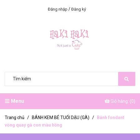
/
Đăng nhập
Đăng ký
Menu
Giỏ hàng: (
0
)
Trang chủ
/
BÁNH KEM BÉ TUỔI DẬU (GÀ)
/
Bánh fondant
vòng quay gà con màu hồng