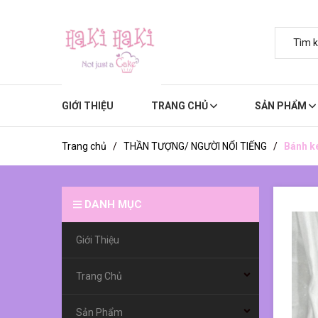
GIỚI THIỆU
TRANG CHỦ
SẢN PHẨM
Trang chủ
/
THẦN TƯỢNG/ NGƯỜI NỔI TIẾNG
/
Bánh ke
DANH MỤC
Giới Thiệu
Trang Chủ
Sản Phẩm