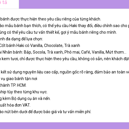
 tả
 bánh được thực hiện theo yêu cầu riêng của từng khách.
o mẫu bánh bạn thích, có thể yêu cầu Haki thay đổi, điều chỉnh sao cho 
ng có thể yêu cầu tư vấn thiết kế, gợi ý mẫu bánh riêng cho mình.
ánh đa dạng để lựa chọn:
 Cốt bánh Haki có Vanilla, Chocolate, Trà xanh
ại Nhân bánh: Bắp, Socola, Trà xanh, Phô mai, Café, Vanilla, Mứt thơm…
 kem tươi, chỉ được thực hiện theo yêu cầu, không có sẵn, nên khách đặt
 kết sử dụng nguyên liệu cao cấp, nguồn gốc rõ ràng, đảm bảo an toàn v
 vụ giao bánh tận nơi
 thành TP. HCM.
ship tùy theo từng khu vực.
g kèm Bộ dụng cụ ăn và nến.
xuất hóa đơn VAT.
ào nút bên dưới để được báo giá và tư vấn miễn phí.