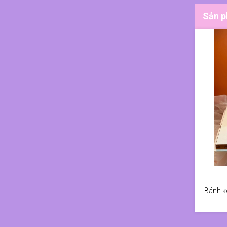
Sản p
Bánh k