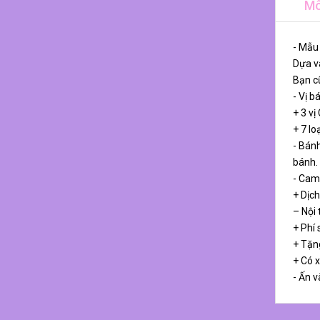
Mô
- Mẫu
Dựa và
Bạn cũ
- Vị b
+ 3 vị
+ 7 lo
- Bánh
bánh.
- Cam
+ Dịch
– Nội
+ Phí 
+ Tặn
+ Có 
- Ấn v