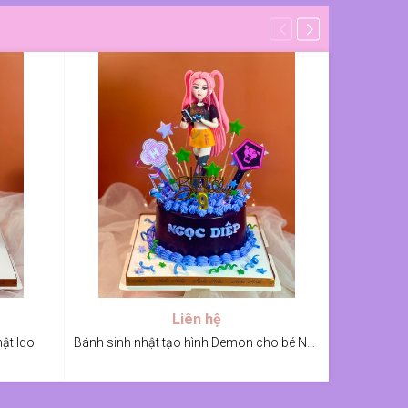
Liên hệ
ật Idol
Bánh sinh nhật tạo hình Demon cho bé Ngọc Diệp
Bán