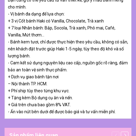
Bạn cũng có thể yêu cầu tư vấn thiết kế, gợi ý mẫu bánh riêng
cho mình.
- Vị bánh đa dạng để lựa chọn:
+ 3 vị Cốt bánh Haki có Vanilla, Chocolate, Trà xanh
+ 7 loại Nhân bánh: Bắp, Socola, Trà xanh, Phô mai, Café,
Vanilla, Mứt thơm…
- Bánh kem tươi, chỉ được thực hiện theo yêu cầu, không có sẵn,
nên khách đặt trước giúp Haki 1-5 ngày, tùy theo độ khó và số
lượng bánh.
- Cam kết sử dụng nguyên liệu cao cấp, nguồn gốc rõ ràng, đảm
bảo an toàn vệ sinh thực phẩm.
+ Dịch vụ giao bánh tận nơi
– Nội thành TP. HCM.
+ Phí ship tùy theo từng khu vực.
+ Tặng kèm Bộ dụng cụ ăn và nến.
+ Giá trên chưa bao gồm 8% VAT.
- Ấn vào nút bên dưới để được báo giá và tư vấn miễn phí.
Sản phẩm liên quan