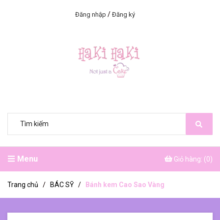
/
Đăng nhập
Đăng ký
Menu
Giỏ hàng: (
0
)
Trang chủ
/
BÁC SỸ
/
Bánh kem Cao Sao Vàng