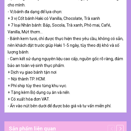
cho mình.
- Vị bánh đa dạng để lựa chọn:
+ 3 vị Cốt bánh Haki có Vanilla, Chocolate, Trà xanh
+ 7 loại Nhân bánh: Bắp, Socola, Trà xanh, Phô mai, Café,
Vanilla, Mứt thơm…
- Bánh kem tươi, chỉ được thực hiện theo yêu cầu, không có sẵn,
nên khách đặt trước giúp Haki 1-5 ngày, tùy theo độ khó và số
lượng bánh.
- Cam kết sử dụng nguyên liệu cao cấp, nguồn gốc rõ ràng, đảm
bảo an toàn vệ sinh thực phẩm.
+ Dịch vụ giao bánh tận nơi
– Nội thành TP. HCM.
+ Phí ship tùy theo từng khu vực.
+ Tặng kèm Bộ dụng cụ ăn và nến.
+ Có xuất hóa đơn VAT.
- Ấn vào nút bên dưới để được báo giá và tư vấn miễn phí.
Sản phẩm liên quan