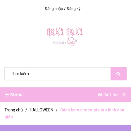
/
Đăng nhập
Đăng ký
Menu
Giỏ hàng: (
0
)
Trang chủ
/
HALLOWEEN
/
Bánh kem chocolate tạo hình con
gián