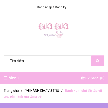
/
Đăng nhập
Đăng ký
Menu
Giỏ hàng: (
0
)
Trang chủ
/
PHI HÀNH GIA/ VŨ TRỤ
/
Bánh kem chủ đề tàu vũ
trụ, phi hành gia tặng bé