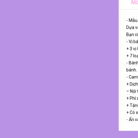
Mô
- Mẫu
Dựa và
Bạn cũ
- Vị b
+ 3 vị
+ 7 lo
- Bánh
bánh.
- Cam
+ Dịch
– Nội
+ Phí 
+ Tặn
+ Có 
- Ấn v