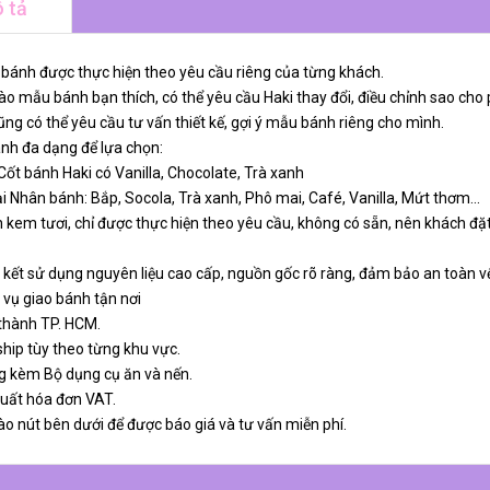
 tả
 bánh được thực hiện theo yêu cầu riêng của từng khách.
o mẫu bánh bạn thích, có thể yêu cầu Haki thay đổi, điều chỉnh sao cho 
ng có thể yêu cầu tư vấn thiết kế, gợi ý mẫu bánh riêng cho mình.
ánh đa dạng để lựa chọn:
 Cốt bánh Haki có Vanilla, Chocolate, Trà xanh
ại Nhân bánh: Bắp, Socola, Trà xanh, Phô mai, Café, Vanilla, Mứt thơm…
 kem tươi, chỉ được thực hiện theo yêu cầu, không có sẵn, nên khách đặt
 kết sử dụng nguyên liệu cao cấp, nguồn gốc rõ ràng, đảm bảo an toàn v
 vụ giao bánh tận nơi
 thành TP. HCM.
ship tùy theo từng khu vực.
g kèm Bộ dụng cụ ăn và nến.
xuất hóa đơn VAT.
ào nút bên dưới để được báo giá và tư vấn miễn phí.