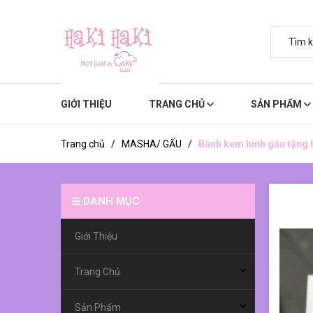
GIỚI THIỆU
TRANG CHỦ
SẢN PHẨM
Trang chủ
/
MASHA/ GẤU
/
Bánh kem hình gấu tặng 
DANH MỤC
Giới Thiệu
Trang Chủ
Sản Phẩm