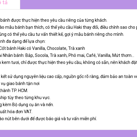
 tả
 bánh được thực hiện theo yêu cầu riêng của từng khách.
o mẫu bánh bạn thích, có thể yêu cầu Haki thay đổi, điều chỉnh sao cho 
ng có thể yêu cầu tư vấn thiết kế, gợi ý mẫu bánh riêng cho mình.
ánh đa dạng để lựa chọn:
 Cốt bánh Haki có Vanilla, Chocolate, Trà xanh
ại Nhân bánh: Bắp, Socola, Trà xanh, Phô mai, Café, Vanilla, Mứt thơm…
 kem tươi, chỉ được thực hiện theo yêu cầu, không có sẵn, nên khách đặt
 kết sử dụng nguyên liệu cao cấp, nguồn gốc rõ ràng, đảm bảo an toàn v
 vụ giao bánh tận nơi
 thành TP. HCM.
ship tùy theo từng khu vực.
g kèm Bộ dụng cụ ăn và nến.
xuất hóa đơn VAT.
ào nút bên dưới để được báo giá và tư vấn miễn phí.