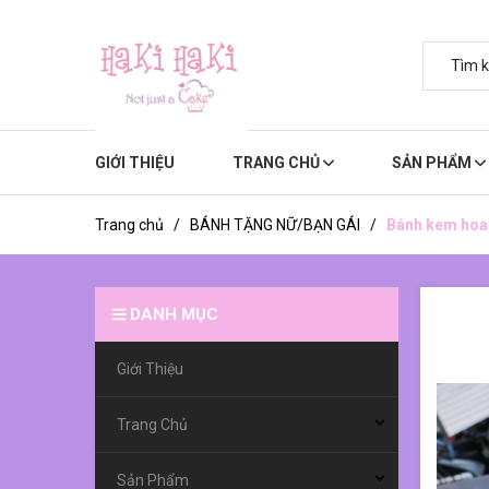
GIỚI THIỆU
TRANG CHỦ
SẢN PHẨM
Trang chủ
/
BÁNH TẶNG NỮ/BẠN GÁI
/
Bánh kem hoa 
DANH MỤC
Giới Thiệu
Trang Chủ
Sản Phẩm