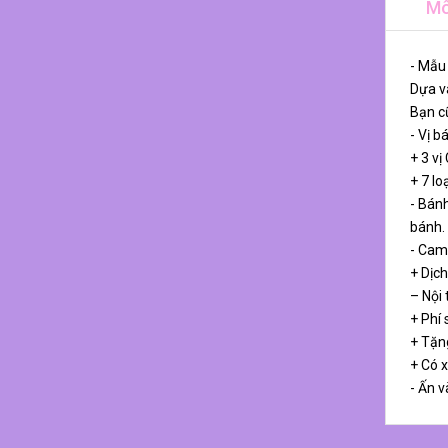
Mô
- Mẫu
Dựa và
Bạn cũ
- Vị b
+ 3 vị
+ 7 lo
- Bánh
bánh.
- Cam
+ Dịch
– Nội
+ Phí 
+ Tặn
+ Có 
- Ấn v