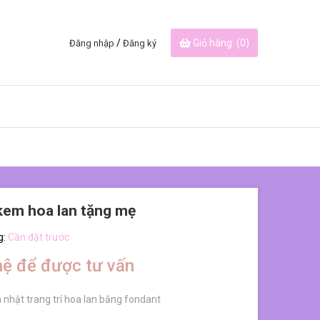
/
Giỏ hàng: (
0
)
Đăng nhập
Đăng ký
kem hoa lan tặng mẹ
g:
Cần đặt trước
hệ để được tư vấn
 nhật trang trí hoa lan bằng fondant