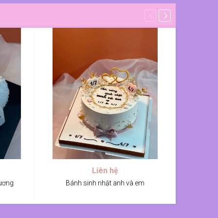
Liên hệ
hương
Bánh sinh nhật anh và em
Bánh