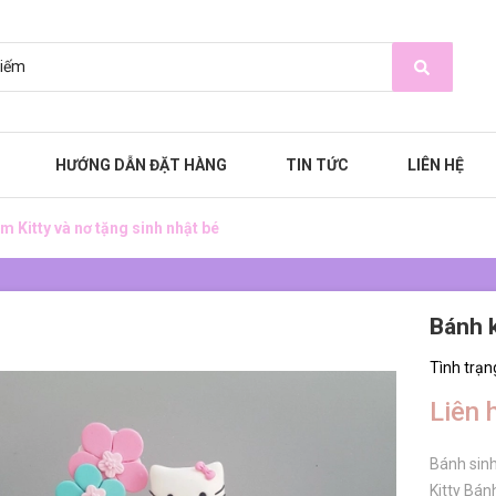
HƯỚNG DẪN ĐẶT HÀNG
TIN TỨC
LIÊN HỆ
m Kitty và nơ tặng sinh nhật bé
Bánh k
Tình trạn
Liên 
Bánh sinh
Kitty Bán