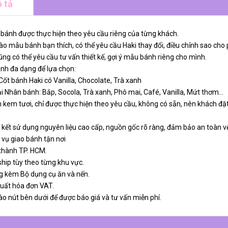
 tả
 bánh được thực hiện theo yêu cầu riêng của từng khách.
o mẫu bánh bạn thích, có thể yêu cầu Haki thay đổi, điều chỉnh sao cho 
ng có thể yêu cầu tư vấn thiết kế, gợi ý mẫu bánh riêng cho mình.
ánh đa dạng để lựa chọn:
 Cốt bánh Haki có Vanilla, Chocolate, Trà xanh
ại Nhân bánh: Bắp, Socola, Trà xanh, Phô mai, Café, Vanilla, Mứt thơm…
 kem tươi, chỉ được thực hiện theo yêu cầu, không có sẵn, nên khách đặt
 kết sử dụng nguyên liệu cao cấp, nguồn gốc rõ ràng, đảm bảo an toàn v
 vụ giao bánh tận nơi
 thành TP. HCM.
ship tùy theo từng khu vực.
g kèm Bộ dụng cụ ăn và nến.
xuất hóa đơn VAT.
ào nút bên dưới để được báo giá và tư vấn miễn phí.