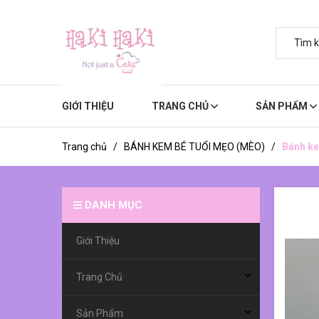
GIỚI THIỆU
TRANG CHỦ
SẢN PHẨM
Trang chủ
/
BÁNH KEM BÉ TUỔI MẸO (MÈO)
/
Bánh ke
DANH MỤC
Giới Thiệu
Trang Chủ
Sản Phẩm