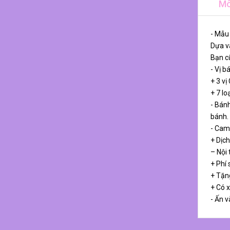
Mô
- Mẫu
Dựa và
Bạn cũ
- Vị b
+ 3 vị
+ 7 lo
- Bánh
bánh.
- Cam
+ Dịch
– Nội
+ Phí 
+ Tặn
+ Có 
- Ấn v