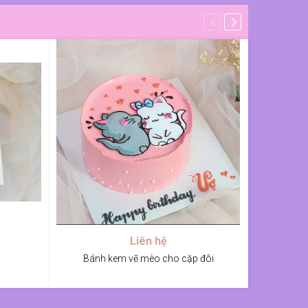
Liên hệ
Bánh kem vẽ mèo cho cặp đôi
Bánh kem 