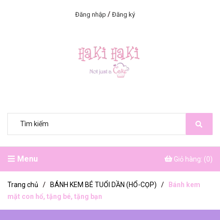
/
Đăng nhập
Đăng ký
Menu
Giỏ hàng: (
0
)
Trang chủ
/
BÁNH KEM BÉ TUỔI DẦN (HỔ-CỌP)
/
Bánh kem
mặt con hổ, tặng bé, tặng bạn