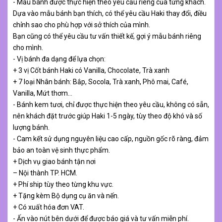
- Mẫu bánh được thực hiện theo yêu cầu riêng của từng khách.
Dựa vào mẫu bánh bạn thích, có thể yêu cầu Haki thay đổi, điều
chỉnh sao cho phù hợp với sở thích của mình.
Bạn cũng có thể yêu cầu tư vấn thiết kế, gợi ý mẫu bánh riêng
cho mình.
- Vị bánh đa dạng để lựa chọn:
+ 3 vị Cốt bánh Haki có Vanilla, Chocolate, Trà xanh
+ 7 loại Nhân bánh: Bắp, Socola, Trà xanh, Phô mai, Café,
Vanilla, Mứt thơm…
- Bánh kem tươi, chỉ được thực hiện theo yêu cầu, không có sẵn,
nên khách đặt trước giúp Haki 1-5 ngày, tùy theo độ khó và số
lượng bánh.
- Cam kết sử dụng nguyên liệu cao cấp, nguồn gốc rõ ràng, đảm
bảo an toàn vệ sinh thực phẩm.
+ Dịch vụ giao bánh tận nơi
– Nội thành TP. HCM.
+ Phí ship tùy theo từng khu vực.
+ Tặng kèm Bộ dụng cụ ăn và nến.
+ Có xuất hóa đơn VAT.
- Ấn vào nút bên dưới để được báo giá và tư vấn miễn phí.