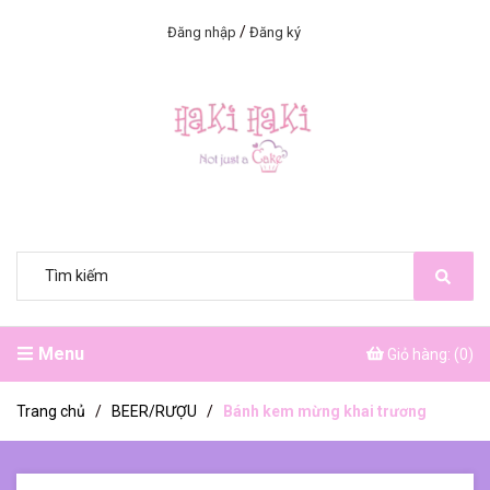
/
Đăng nhập
Đăng ký
Menu
Giỏ hàng: (
0
)
Trang chủ
/
BEER/RƯỢU
/
Bánh kem mừng khai trương