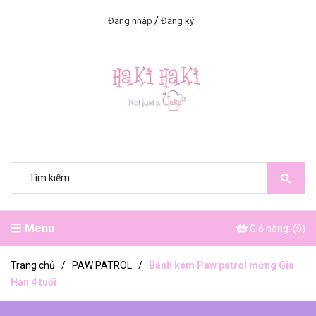
/
Đăng nhập
Đăng ký
Menu
Giỏ hàng: (
0
)
Trang chủ
/
PAW PATROL
/
Bánh kem Paw patrol mừng Gia
Hân 4 tuổi