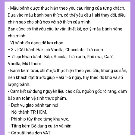
- Mẫu bánh được thực hiện theo yêu cầu riêng của từng khách.
Dựa vào mẫu bánh bạn thích, có thể yêu cầu Haki thay đổi, điều
chỉnh sao cho phù hợp với sở thích của mình.
Bạn cũng có thể yêu cầu tư vấn thiết kế, gợi ý mẫu bánh riêng
cho mình.
- Vị bánh đa dạng để lựa chọn:
+ 3 vị Cốt bánh Haki có Vanilla, Chocolate, Trà xanh
+ 7 loại Nhân bánh: Bắp, Socola, Trà xanh, Phô mai, Café,
Vanilla, Mứt thơm…
- Bánh kem tươi, chỉ được thực hiện theo yêu cầu, không có sẵn,
nên khách đặt trước giúp Haki 1-5 ngày, tùy theo độ khó và số
lượng bánh.
- Cam kết sử dụng nguyên liệu cao cấp, nguồn gốc rõ ràng, đảm
bảo an toàn vệ sinh thực phẩm.
+ Dịch vụ giao bánh tận nơi
– Nội thành TP. HCM.
+ Phí ship tùy theo từng khu vực.
+ Tặng kèm Bộ dụng cụ ăn và nến.
+ Có xuất hóa đơn VAT.