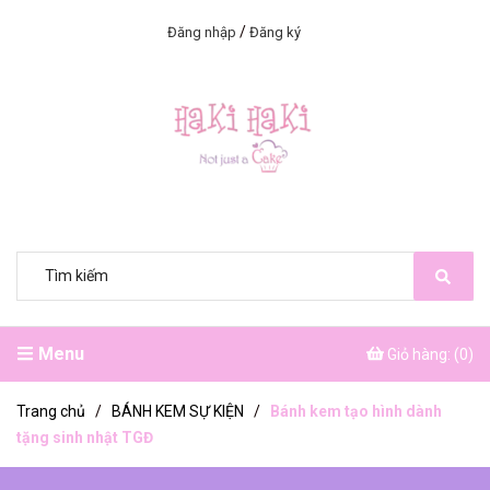
/
Đăng nhập
Đăng ký
Menu
Giỏ hàng: (
0
)
Trang chủ
/
BÁNH KEM SỰ KIỆN
/
Bánh kem tạo hình dành
tặng sinh nhật TGĐ