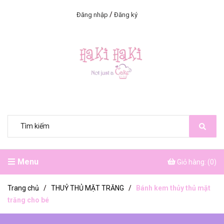
/
Đăng nhập
Đăng ký
Menu
Giỏ hàng: (
0
)
Trang chủ
/
THUỶ THỦ MẶT TRĂNG
/
Bánh kem thủy thủ mặt
trăng cho bé