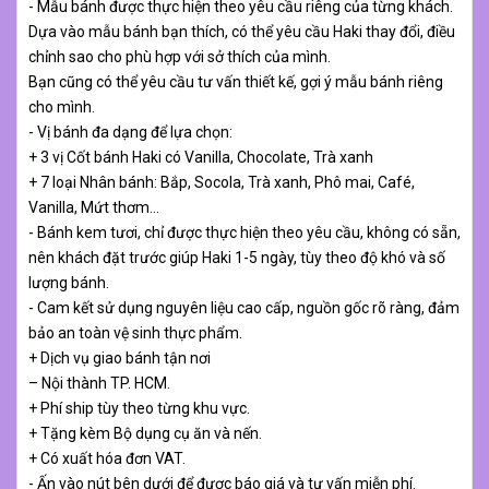
- Mẫu bánh được thực hiện theo yêu cầu riêng của từng khách.
Dựa vào mẫu bánh bạn thích, có thể yêu cầu Haki thay đổi, điều
chỉnh sao cho phù hợp với sở thích của mình.
Bạn cũng có thể yêu cầu tư vấn thiết kế, gợi ý mẫu bánh riêng
cho mình.
- Vị bánh đa dạng để lựa chọn:
+ 3 vị Cốt bánh Haki có Vanilla, Chocolate, Trà xanh
+ 7 loại Nhân bánh: Bắp, Socola, Trà xanh, Phô mai, Café,
Vanilla, Mứt thơm…
- Bánh kem tươi, chỉ được thực hiện theo yêu cầu, không có sẵn,
nên khách đặt trước giúp Haki 1-5 ngày, tùy theo độ khó và số
lượng bánh.
- Cam kết sử dụng nguyên liệu cao cấp, nguồn gốc rõ ràng, đảm
bảo an toàn vệ sinh thực phẩm.
+ Dịch vụ giao bánh tận nơi
– Nội thành TP. HCM.
+ Phí ship tùy theo từng khu vực.
+ Tặng kèm Bộ dụng cụ ăn và nến.
+ Có xuất hóa đơn VAT.
- Ấn vào nút bên dưới để được báo giá và tư vấn miễn phí.