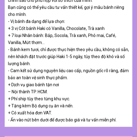
chỉnh sao cho phù hợp với sở thích của mình.
Bạn cũng có thể yêu cầu tư vấn thiết kế, gợi ý mẫu bánh riêng
cho mình.
- Vị bánh đa dạng để lựa chọn:
+ 3 vị Cốt bánh Haki có Vanilla, Chocolate, Trà xanh
+ 7 loại Nhân bánh: Bắp, Socola, Trà xanh, Phô mai, Café,
Vanilla, Mứt thơm…
- Bánh kem tươi, chỉ được thực hiện theo yêu cầu, không có sẵn,
nên khách đặt trước giúp Haki 1-5 ngày, tùy theo độ khó và số
lượng bánh.
- Cam kết sử dụng nguyên liệu cao cấp, nguồn gốc rõ ràng, đảm
bảo an toàn vệ sinh thực phẩm.
+ Dịch vụ giao bánh tận nơi
– Nội thành TP. HCM.
+ Phí ship tùy theo từng khu vực.
+ Tặng kèm Bộ dụng cụ ăn và nến.
+ Có xuất hóa đơn VAT.
- Ấn vào nút bên dưới để được báo giá và tư vấn miễn phí.