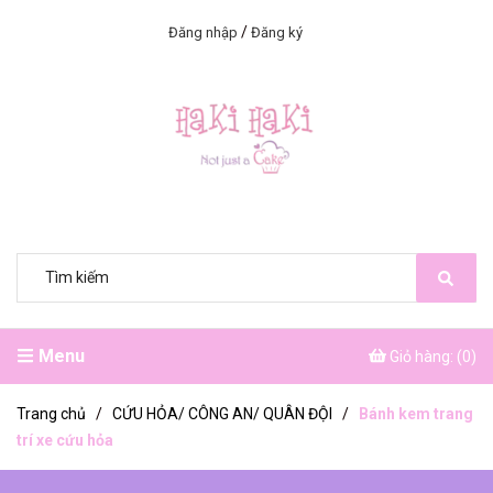
/
Đăng nhập
Đăng ký
Menu
Giỏ hàng: (
0
)
Trang chủ
/
CỨU HỎA/ CÔNG AN/ QUÂN ĐỘI
/
Bánh kem trang
trí xe cứu hỏa