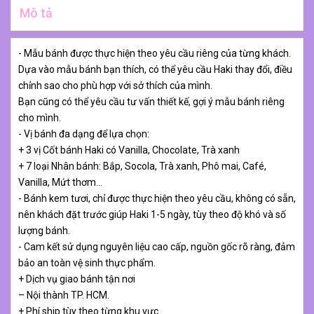
Mô tả
- Mẫu bánh được thực hiện theo yêu cầu riêng của từng khách.
Dựa vào mẫu bánh bạn thích, có thể yêu cầu Haki thay đổi, điều
chỉnh sao cho phù hợp với sở thích của mình.
Bạn cũng có thể yêu cầu tư vấn thiết kế, gợi ý mẫu bánh riêng
cho mình.
- Vị bánh đa dạng để lựa chọn:
+ 3 vị Cốt bánh Haki có Vanilla, Chocolate, Trà xanh
+ 7 loại Nhân bánh: Bắp, Socola, Trà xanh, Phô mai, Café,
Vanilla, Mứt thơm…
- Bánh kem tươi, chỉ được thực hiện theo yêu cầu, không có sẵn,
nên khách đặt trước giúp Haki 1-5 ngày, tùy theo độ khó và số
lượng bánh.
- Cam kết sử dụng nguyên liệu cao cấp, nguồn gốc rõ ràng, đảm
bảo an toàn vệ sinh thực phẩm.
+ Dịch vụ giao bánh tận nơi
– Nội thành TP. HCM.
+ Phí ship tùy theo từng khu vực.