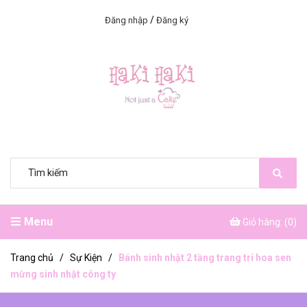
/
Đăng nhập
Đăng ký
Menu
Giỏ hàng: (
0
)
Trang chủ
/
Sự Kiện
/
Bánh sinh nhật 2 tầng trang trí hoa sen
mừng sinh nhật công ty