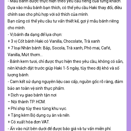
- Mẫu bánh được thực hiện theo yêu cầu riêng của từng khách.
Dựa vào mẫu bánh bạn thích, có thể yêu cầu Haki thay đổi, điều
chỉnh sao cho phù hợp với sở thích của mình.
Bạn cũng có thể yêu cầu tư vấn thiết kế, gợi ý mẫu bánh riêng
cho mình.
- Vị bánh đa dạng để lựa chọn:
+ 3 vị Cốt bánh Haki có Vanilla, Chocolate, Trà xanh
+ 7 loại Nhân bánh: Bắp, Socola, Trà xanh, Phô mai, Café,
Vanilla, Mứt thơm…
- Bánh kem tươi, chỉ được thực hiện theo yêu cầu, không có sẵn,
nên khách đặt trước giúp Haki 1-5 ngày, tùy theo độ khó và số
lượng bánh.
- Cam kết sử dụng nguyên liệu cao cấp, nguồn gốc rõ ràng, đảm
bảo an toàn vệ sinh thực phẩm.
+ Dịch vụ giao bánh tận nơi
– Nội thành TP. HCM.
+ Phí ship tùy theo từng khu vực.
+ Tặng kèm Bộ dụng cụ ăn và nến.
+ Có xuất hóa đơn VAT.
- Ấn vào nút bên dưới để được báo giá và tư vấn miễn phí.