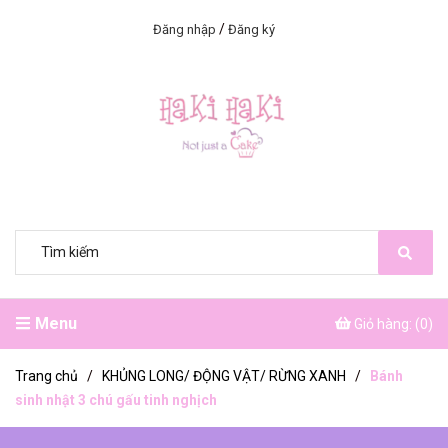
/
Đăng nhập
Đăng ký
Menu
Giỏ hàng: (
0
)
Trang chủ
/
KHỦNG LONG/ ĐỘNG VẬT/ RỪNG XANH
/
Bánh
sinh nhật 3 chú gấu tinh nghịch