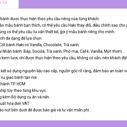
 tả
 bánh được thực hiện theo yêu cầu riêng của từng khách.
o mẫu bánh bạn thích, có thể yêu cầu Haki thay đổi, điều chỉnh sao cho 
ng có thể yêu cầu tư vấn thiết kế, gợi ý mẫu bánh riêng cho mình.
ánh đa dạng để lựa chọn:
 Cốt bánh Haki có Vanilla, Chocolate, Trà xanh
ại Nhân bánh: Bắp, Socola, Trà xanh, Phô mai, Café, Vanilla, Mứt thơm…
 kem tươi, chỉ được thực hiện theo yêu cầu, không có sẵn, nên khách đặt
 kết sử dụng nguyên liệu cao cấp, nguồn gốc rõ ràng, đảm bảo an toàn v
 vụ giao bánh tận nơi
 thành TP. HCM.
ship tùy theo từng khu vực.
g kèm Bộ dụng cụ ăn và nến.
xuất hóa đơn VAT.
ào nút bên dưới để được báo giá và tư vấn miễn phí.