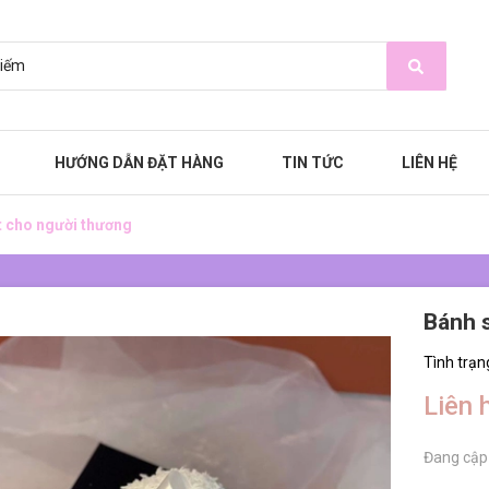
HƯỚNG DẪN ĐẶT HÀNG
TIN TỨC
LIÊN HỆ
t cho người thương
Bánh 
Tình trạn
Liên 
Đang cập