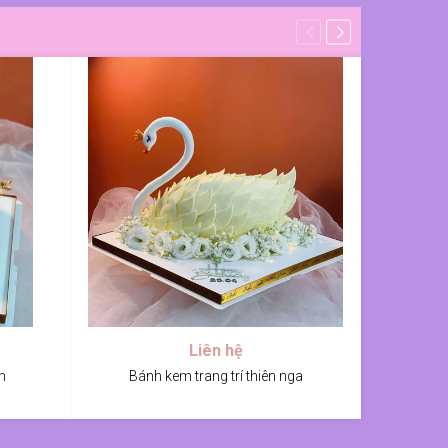
Liên hệ
m
Bánh kem trang trí thiên nga
Bánh sinh