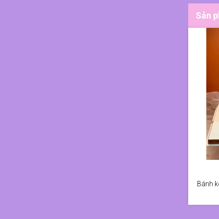
Sản p
Bánh k