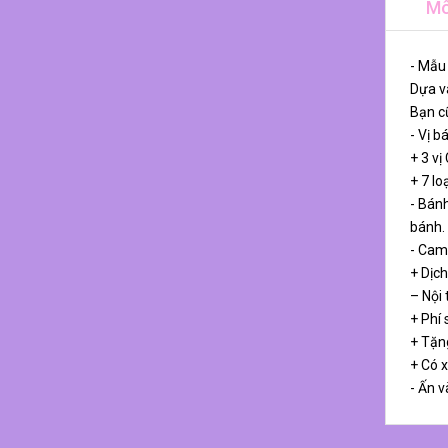
Mô
- Mẫu
Dựa và
Bạn cũ
- Vị b
+ 3 vị
+ 7 lo
- Bánh
bánh.
- Cam
+ Dịch
– Nội
+ Phí 
+ Tặn
+ Có 
- Ấn v