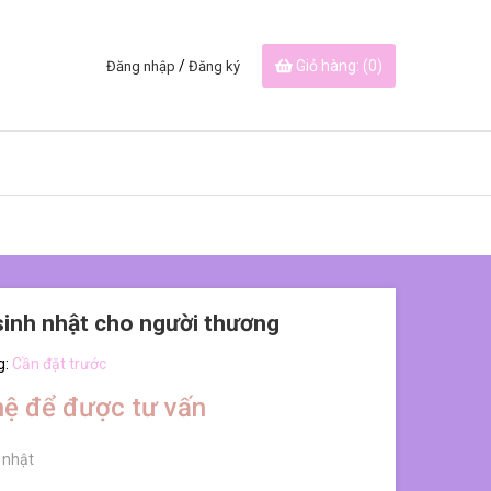
/
Giỏ hàng: (
0
)
Đăng nhập
Đăng ký
sinh nhật cho người thương
g:
Cần đặt trước
hệ để được tư vấn
 nhật