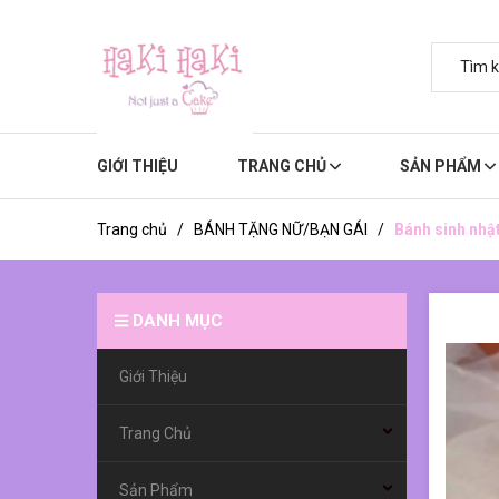
GIỚI THIỆU
TRANG CHỦ
SẢN PHẨM
Trang chủ
/
BÁNH TẶNG NỮ/BẠN GÁI
/
Bánh sinh nhậ
DANH MỤC
Giới Thiệu
Trang Chủ
Sản Phẩm