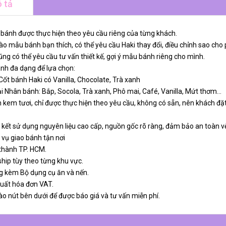
 tả
 bánh được thực hiện theo yêu cầu riêng của từng khách.
o mẫu bánh bạn thích, có thể yêu cầu Haki thay đổi, điều chỉnh sao cho 
ng có thể yêu cầu tư vấn thiết kế, gợi ý mẫu bánh riêng cho mình.
ánh đa dạng để lựa chọn:
 Cốt bánh Haki có Vanilla, Chocolate, Trà xanh
ại Nhân bánh: Bắp, Socola, Trà xanh, Phô mai, Café, Vanilla, Mứt thơm…
 kem tươi, chỉ được thực hiện theo yêu cầu, không có sẵn, nên khách đặt
 kết sử dụng nguyên liệu cao cấp, nguồn gốc rõ ràng, đảm bảo an toàn v
 vụ giao bánh tận nơi
 thành TP. HCM.
ship tùy theo từng khu vực.
g kèm Bộ dụng cụ ăn và nến.
xuất hóa đơn VAT.
ào nút bên dưới để được báo giá và tư vấn miễn phí.