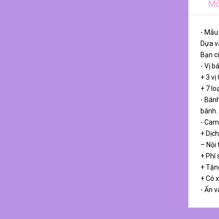
Mô
- Mẫu
Dựa và
Bạn cũ
- Vị b
+ 3 vị
+ 7 lo
- Bánh
bánh.
- Cam
+ Dịch
– Nội
+ Phí 
+ Tặn
+ Có 
- Ấn v