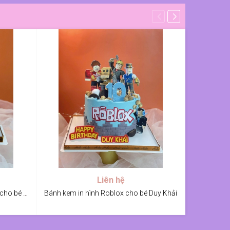
Liên hệ
Bánh kem trang trí in hình Roblox cho bé Bắp
Bánh kem in hình Roblox cho bé Duy Khải
Bánh kem 2