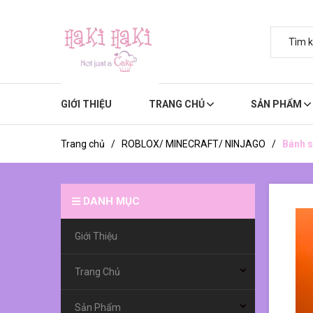
GIỚI THIỆU
TRANG CHỦ
SẢN PHẨM
Trang chủ
/
ROBLOX/ MINECRAFT/ NINJAGO
/
Bánh s
DANH MỤC
Giới Thiệu
Trang Chủ
Sản Phẩm