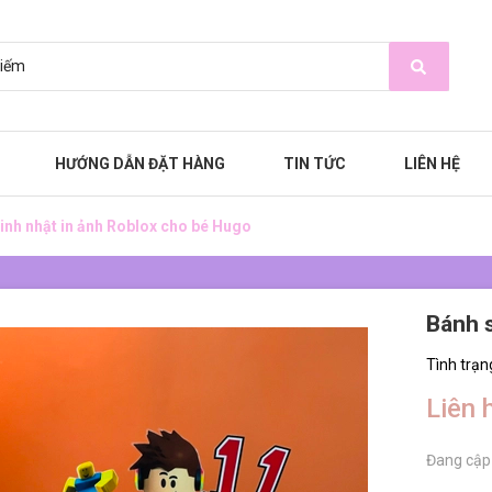
HƯỚNG DẪN ĐẶT HÀNG
TIN TỨC
LIÊN HỆ
inh nhật in ảnh Roblox cho bé Hugo
Bánh s
Tình trạn
Liên 
Đang cập