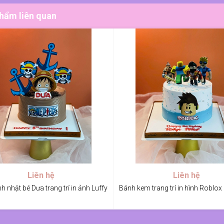
hẩm liên quan
Liên hệ
Liên hệ
h nhật bé Dưa trang trí in ảnh Luffy