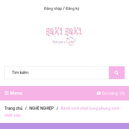
/
Đăng nhập
Đăng ký
Menu
Giỏ hàng: (
0
)
Trang chủ
/
NGHỀ NGHIỆP
/
Bánh sinh nhật long phụng sinh
nhật sếp