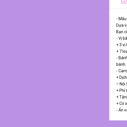
Mô
- Mẫu
Dựa và
Bạn cũ
- Vị b
+ 3 vị
+ 7 lo
- Bánh
bánh.
- Cam
+ Dịch
– Nội
+ Phí 
+ Tặn
+ Có 
- Ấn v