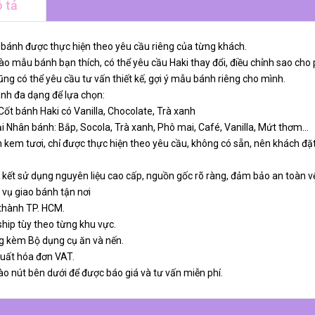
 tả
 bánh được thực hiện theo yêu cầu riêng của từng khách.
o mẫu bánh bạn thích, có thể yêu cầu Haki thay đổi, điều chỉnh sao cho 
ng có thể yêu cầu tư vấn thiết kế, gợi ý mẫu bánh riêng cho mình.
ánh đa dạng để lựa chọn:
 Cốt bánh Haki có Vanilla, Chocolate, Trà xanh
ại Nhân bánh: Bắp, Socola, Trà xanh, Phô mai, Café, Vanilla, Mứt thơm…
 kem tươi, chỉ được thực hiện theo yêu cầu, không có sẵn, nên khách đặt
 kết sử dụng nguyên liệu cao cấp, nguồn gốc rõ ràng, đảm bảo an toàn v
 vụ giao bánh tận nơi
 thành TP. HCM.
ship tùy theo từng khu vực.
g kèm Bộ dụng cụ ăn và nến.
xuất hóa đơn VAT.
ào nút bên dưới để được báo giá và tư vấn miễn phí.