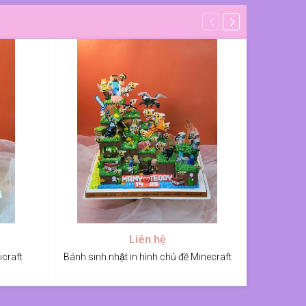
Liên hệ
icraft
Bánh sinh nhật in hình chủ đề Minecraft
Bán