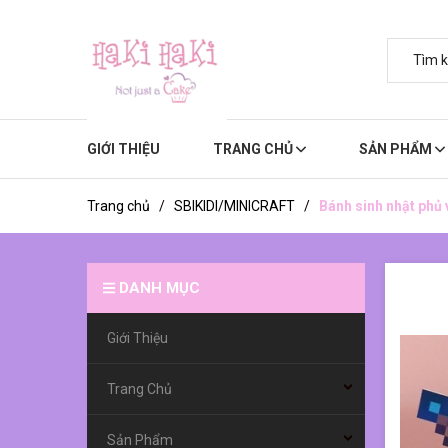
GIỚI THIỆU
TRANG CHỦ
SẢN PHẨM
Trang chủ
/
SBIKIDI/MINICRAFT
/
Bánh sinh nhật phủ v
DANH MỤC
Giới Thiệu
Trang Chủ
Sản Phẩm