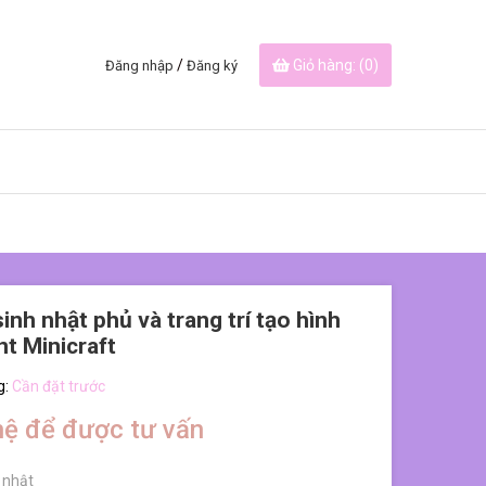
/
Giỏ hàng: (
0
)
Đăng nhập
Đăng ký
inh nhật phủ và trang trí tạo hình
t Minicraft
g:
Cần đặt trước
hệ để được tư vấn
 nhật