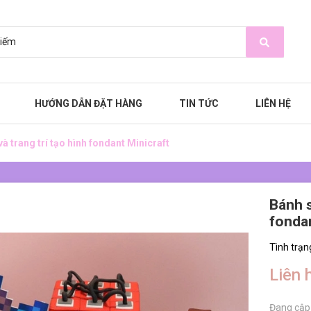
HƯỚNG DẪN ĐẶT HÀNG
TIN TỨC
LIÊN HỆ
à trang trí tạo hình fondant Minicraft
Bánh s
fondan
Tình trạn
Liên 
Đang cập