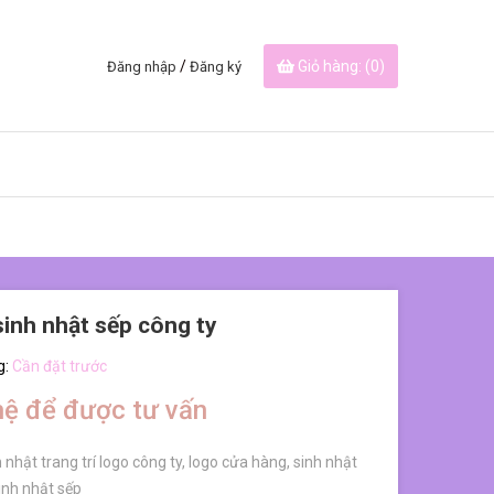
/
Giỏ hàng: (
0
)
Đăng nhập
Đăng ký
inh nhật sếp công ty
g:
Cần đặt trước
hệ để được tư vấn
 nhật trang trí logo công ty, logo cửa hàng, sinh nhật
sinh nhật sếp