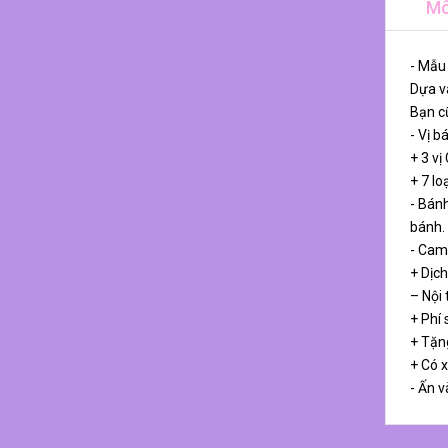
Mô
- Mẫu
Dựa và
Bạn cũ
- Vị b
+ 3 vị
+ 7 lo
- Bánh
bánh.
- Cam
+ Dịch
– Nội
+ Phí 
+ Tặn
+ Có 
- Ấn v