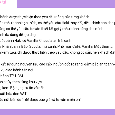
 tả
 bánh được thực hiện theo yêu cầu riêng của từng khách.
o mẫu bánh bạn thích, có thể yêu cầu Haki thay đổi, điều chỉnh sao cho 
ng có thể yêu cầu tư vấn thiết kế, gợi ý mẫu bánh riêng cho mình.
ánh đa dạng để lựa chọn:
 Cốt bánh Haki có Vanilla, Chocolate, Trà xanh
ại Nhân bánh: Bắp, Socola, Trà xanh, Phô mai, Café, Vanilla, Mứt thơm…
 kem tươi, chỉ được thực hiện theo yêu cầu, không có sẵn, nên khách đặt
 kết sử dụng nguyên liệu cao cấp, nguồn gốc rõ ràng, đảm bảo an toàn v
 vụ giao bánh tận nơi
 thành TP. HCM.
ship tùy theo từng khu vực.
g kèm Bộ dụng cụ ăn và nến.
xuất hóa đơn VAT.
ào nút bên dưới để được báo giá và tư vấn miễn phí.