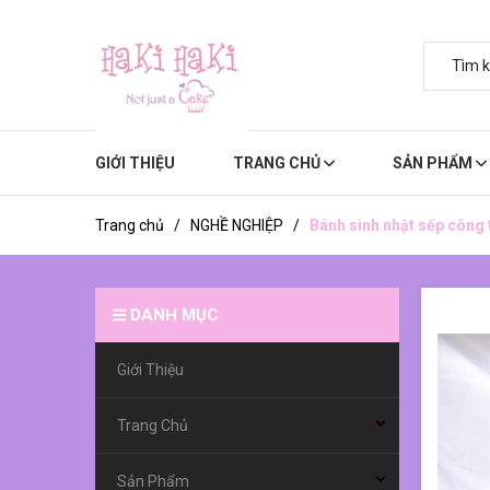
GIỚI THIỆU
TRANG CHỦ
SẢN PHẨM
Trang chủ
/
NGHỀ NGHIỆP
/
Bánh sinh nhật sếp công 
DANH MỤC
Giới Thiệu
Trang Chủ
Sản Phẩm