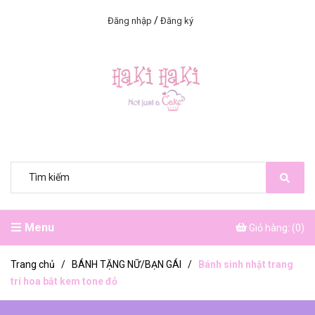
/
Đăng nhập
Đăng ký
Menu
Giỏ hàng: (
0
)
Trang chủ
/
BÁNH TẶNG NỮ/BẠN GÁI
/
Bánh sinh nhật trang
trí hoa bắt kem tone đỏ