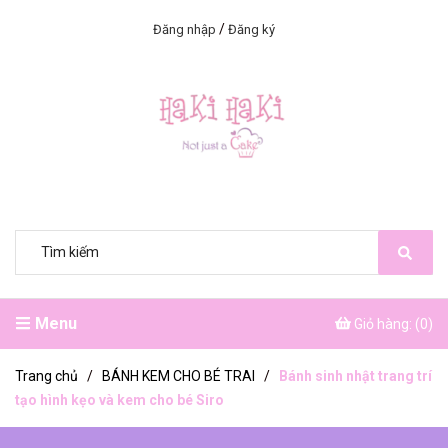
/
Đăng nhập
Đăng ký
Menu
Giỏ hàng: (
0
)
Trang chủ
/
BÁNH KEM CHO BÉ TRAI
/
Bánh sinh nhật trang trí
tạo hình kẹo và kem cho bé Siro