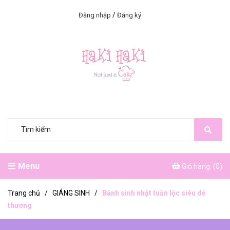
/
Đăng nhập
Đăng ký
Menu
Giỏ hàng: (
0
)
Trang chủ
/
GIÁNG SINH
/
Bánh sinh nhật tuần lộc siêu dễ
thương