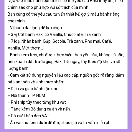
Dựa vào mẫu bánh bạn thích, có thể yêu cầu Haki thay đổi, điều
chỉnh sao cho phù hợp với sở thích của mình.
Bạn cũng có thể yêu cầu tư vấn thiết kế, gợi ý mẫu bánh riêng
cho mình.
- Vị bánh đa dạng để lựa chọn:
+ 3 vị Cốt bánh Haki có Vanilla, Chocolate, Trà xanh
+ 7 loại Nhân bánh: Bắp, Socola, Trà xanh, Phô mai, Café,
Vanilla, Mứt thơm…
- Bánh kem tươi, chỉ được thực hiện theo yêu cầu, không có sẵn,
nên khách đặt trước giúp Haki 1-5 ngày, tùy theo độ khó và số
lượng bánh.
- Cam kết sử dụng nguyên liệu cao cấp, nguồn gốc rõ ràng, đảm
bảo an toàn vệ sinh thực phẩm.
+ Dịch vụ giao bánh tận nơi
– Nội thành TP. HCM.
+ Phí ship tùy theo từng khu vực.
+ Tặng kèm Bộ dụng cụ ăn và nến.
+ Có xuất hóa đơn VAT.
- Ấn vào nút bên dưới để được báo giá và tư vấn miễn phí.