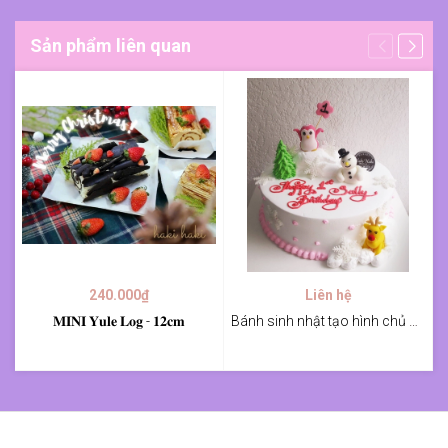
Sản phẩm liên quan
240.000₫
Liên hệ
𝐌𝐈𝐍𝐈 𝐘𝐮𝐥𝐞 𝐋𝐨𝐠 - 𝟏𝟐𝐜𝐦
Bánh sinh nhật tạo hình chủ đề giáng sinh