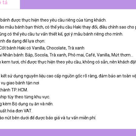
 tả
 bánh được thực hiện theo yêu cầu riêng của từng khách.
o mẫu bánh bạn thích, có thể yêu cầu Haki thay đổi, điều chỉnh sao cho 
ng có thể yêu cầu tư vấn thiết kế, gợi ý mẫu bánh riêng cho mình.
ánh đa dạng để lựa chọn:
 Cốt bánh Haki có Vanilla, Chocolate, Trà xanh
ại Nhân bánh: Bắp, Socola, Trà xanh, Phô mai, Café, Vanilla, Mứt thơm…
 kem tươi, chỉ được thực hiện theo yêu cầu, không có sẵn, nên khách đặt
 kết sử dụng nguyên liệu cao cấp nguồn gốc rõ ràng, đảm bảo an toàn v
 vụ giao bánh tận nơi
 thành TP. HCM.
ship tùy theo từng khu vực.
g kèm Bộ dụng cụ ăn và nến.
xuất hóa đơn VAT.
ào nút bên dưới để được báo giá và tư vấn miễn phí.