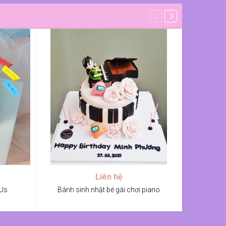
Liên hệ
 Us
Bánh sinh nhật bé gái chơi piano
Bánh sinh n