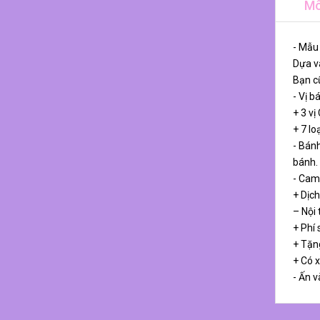
Mô
- Mẫu
Dựa và
Bạn cũ
- Vị b
+ 3 vị
+ 7 lo
- Bánh
bánh.
- Cam
+ Dịch
– Nội
+ Phí 
+ Tặn
+ Có 
- Ấn v