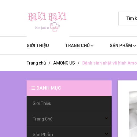
GIỚI THIỆU
TRANG CHỦ
SẢN PHẨM
Trang chủ
/
AMONG US
/
Bánh sinh nhật vẽ hình Am
DANH MỤC
Giới Thiệu
Trang Chủ
Sản Phẩm