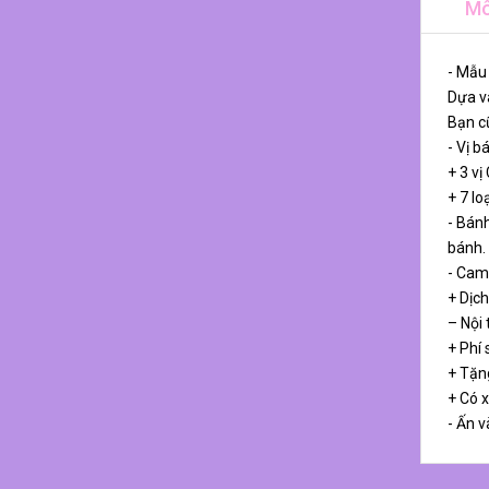
Mô
- Mẫu
Dựa và
Bạn cũ
- Vị b
+ 3 vị
+ 7 lo
- Bánh
bánh.
- Cam
+ Dịch
– Nội
+ Phí 
+ Tặn
+ Có 
- Ấn v