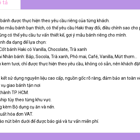
 tả
 bánh được thực hiện theo yêu cầu riêng của từng khách.
o mẫu bánh bạn thích, có thể yêu cầu Haki thay đổi, điều chỉnh sao cho 
ng có thể yêu cầu tư vấn thiết kế, gợi ý mẫu bánh riêng cho mình.
ánh đa dạng để lựa chọn:
 Cốt bánh Haki có Vanilla, Chocolate, Trà xanh
ại Nhân bánh: Bắp, Socola, Trà xanh, Phô mai, Café, Vanilla, Mứt thơm…
 kem tươi, chỉ được thực hiện theo yêu cầu, không có sẵn, nên khách đặt
 kết sử dụng nguyên liệu cao cấp, nguồn gốc rõ ràng, đảm bảo an toàn v
 vụ giao bánh tận nơi
 thành TP. HCM.
ship tùy theo từng khu vực.
g kèm Bộ dụng cụ ăn và nến.
xuất hóa đơn VAT.
ào nút bên dưới để được báo giá và tư vấn miễn phí.