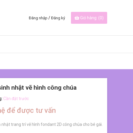
/
Giỏ hàng: (
0
)
Đăng nhập
Đăng ký
inh nhật vẽ hình công chúa
g:
Cần đặt trước
hệ để được tư vấn
 nhật trang trí vẽ hình fondant 2D công chúa cho bé gái.