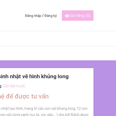
/
Giỏ hàng: (
0
)
Đăng nhập
Đăng ký
inh nhật vẽ hình khủng long
g:
Cần đặt trước
hệ để được tư vấn
 nhật tạo hình, trang trí các con vật khủng long, 12 con
con vật rừng xanh (sư tử, voi, gấu....) cho bé! Bánh được