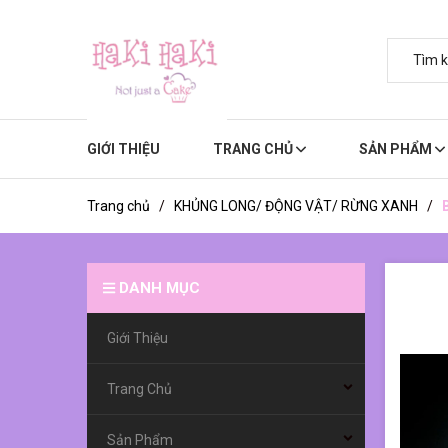
GIỚI THIỆU
TRANG CHỦ
SẢN PHẨM
Trang chủ
/
KHỦNG LONG/ ĐỘNG VẬT/ RỪNG XANH
/
DANH MỤC
Giới Thiệu
Trang Chủ
Sản Phẩm