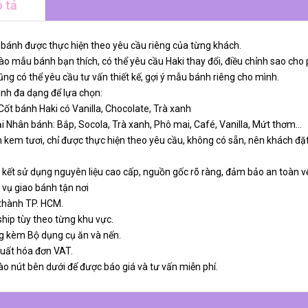
 tả
 bánh được thực hiện theo yêu cầu riêng của từng khách.
o mẫu bánh bạn thích, có thể yêu cầu Haki thay đổi, điều chỉnh sao cho 
ng có thể yêu cầu tư vấn thiết kế, gợi ý mẫu bánh riêng cho mình.
ánh đa dạng để lựa chọn:
 Cốt bánh Haki có Vanilla, Chocolate, Trà xanh
ại Nhân bánh: Bắp, Socola, Trà xanh, Phô mai, Café, Vanilla, Mứt thơm…
 kem tươi, chỉ được thực hiện theo yêu cầu, không có sẵn, nên khách đặt
 kết sử dụng nguyên liệu cao cấp, nguồn gốc rõ ràng, đảm bảo an toàn v
 vụ giao bánh tận nơi
 thành TP. HCM.
ship tùy theo từng khu vực.
g kèm Bộ dụng cụ ăn và nến.
xuất hóa đơn VAT.
ào nút bên dưới để được báo giá và tư vấn miễn phí.