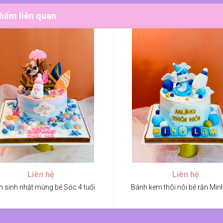
hẩm liên quan
Liên hệ
Liên hệ
 sinh nhật mừng bé Sóc 4 tuổi
Bánh kem thôi nôi bé rắn Mi