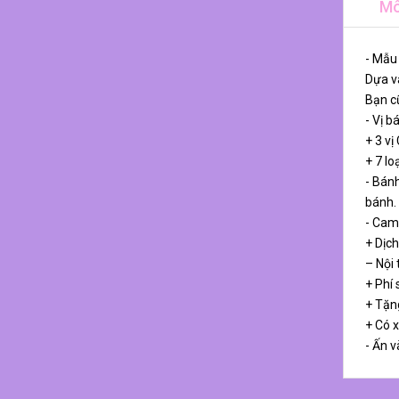
Mô
- Mẫu
Dựa và
Bạn cũ
- Vị b
+ 3 vị
+ 7 lo
- Bánh
bánh.
- Cam
+ Dịch
– Nội
+ Phí 
+ Tặn
+ Có 
- Ấn v