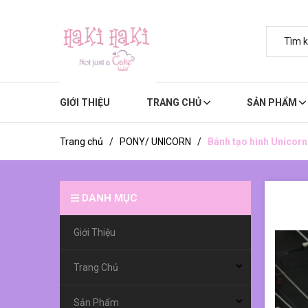
GIỚI THIỆU
TRANG CHỦ
SẢN PHẨM
Trang chủ
/
PONY/ UNICORN
/
Bánh tạo hình Unicorn
DANH MỤC
Giới Thiệu
Trang Chủ
Sản Phẩm