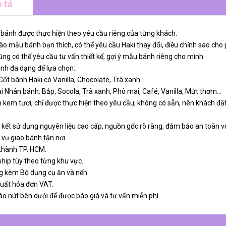
 tả
 bánh được thực hiện theo yêu cầu riêng của từng khách.
o mẫu bánh bạn thích, có thể yêu cầu Haki thay đổi, điều chỉnh sao cho 
ng có thể yêu cầu tư vấn thiết kế, gợi ý mẫu bánh riêng cho mình.
ánh đa dạng để lựa chọn:
 Cốt bánh Haki có Vanilla, Chocolate, Trà xanh
ại Nhân bánh: Bắp, Socola, Trà xanh, Phô mai, Café, Vanilla, Mứt thơm…
 kem tươi, chỉ được thực hiện theo yêu cầu, không có sẵn, nên khách đặt
 kết sử dụng nguyên liệu cao cấp, nguồn gốc rõ ràng, đảm bảo an toàn v
 vụ giao bánh tận nơi
 thành TP. HCM.
ship tùy theo từng khu vực.
g kèm Bộ dụng cụ ăn và nến.
xuất hóa đơn VAT.
ào nút bên dưới để được báo giá và tư vấn miễn phí.