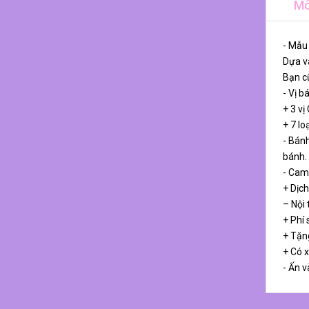
Mô
- Mẫu
Dựa và
Bạn cũ
- Vị b
+ 3 vị
+ 7 lo
- Bánh
bánh.
- Cam
+ Dịch
– Nội
+ Phí 
+ Tặn
+ Có 
- Ấn v