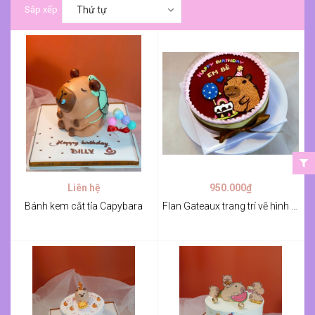
Sắp xếp
Thứ tự
Liên hệ
950.000₫
Bánh kem cắt tỉa Capybara
Flan Gateaux trang trí vẽ hình Capybara