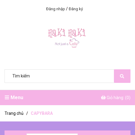
/
Đăng nhập
Đăng ký
Menu
Giỏ hàng: (
0
)
Trang chủ
/
CAPYBARA