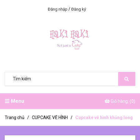
/
Đăng nhập
Đăng ký
Menu
Giỏ hàng: (
0
)
Trang chủ
/
CUPCAKE VẼ HÌNH
/
Cupcake vẽ hình khủng long