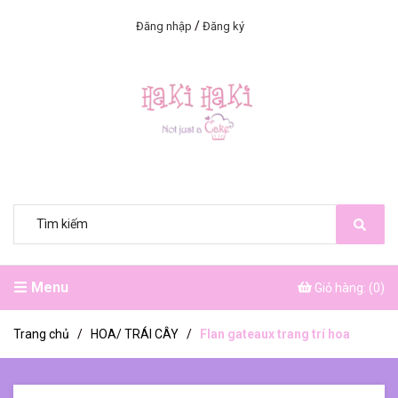
/
Đăng nhập
Đăng ký
Menu
Giỏ hàng: (
0
)
Trang chủ
/
HOA/ TRÁI CÂY
/
Flan gateaux trang trí hoa