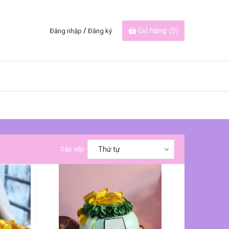
/
Giỏ hàng: (
0
)
Đăng nhập
Đăng ký
Sắp xếp
Thứ tự