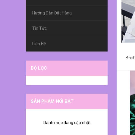
Hướng Dẫn Đặt Hàng
Tin Tức
Liên Hệ
Bánh
BỘ LỌC
SẢN PHẨM NỔI BẬT
Danh mục đang cập nhật