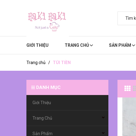
GIỚI THIỆU
TRANG CHỦ
SẢN PHẨM
Trang chủ
/
TÚI TIỀN
DANH MỤC
Giới Thiệu
Trang Chủ
Sản Phẩm