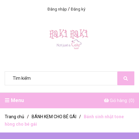
/
Đăng nhập
Đăng ký
Menu
Giỏ hàng: (
0
)
Trang chủ
/
BÁNH KEM CHO BÉ GÁI
/
Bánh sinh nhật tone
hồng cho bé gái