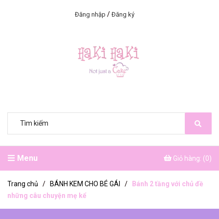
/
Đăng nhập
Đăng ký
Menu
Giỏ hàng: (
0
)
Trang chủ
/
BÁNH KEM CHO BÉ GÁI
/
Bánh 2 tầng với chủ đề
những câu chuyện mẹ kể