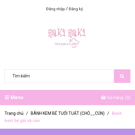
/
Đăng nhập
Đăng ký
Menu
Giỏ hàng: (
0
)
Trang chủ
/
BÁNH KEM BÉ TUỔI TUẤT (CHÓ__CÚN)
/
Bánh
kem bé gái và cún