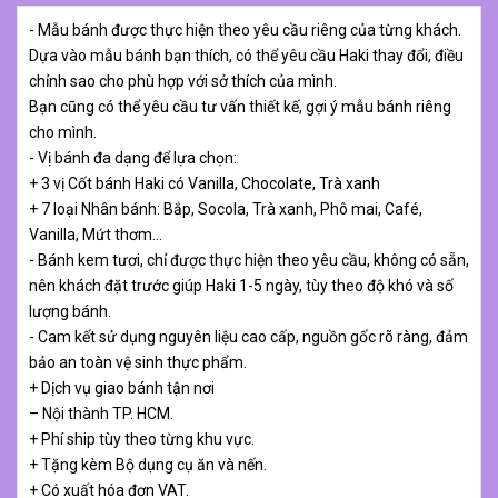
- Mẫu bánh được thực hiện theo yêu cầu riêng của từng khách.
Dựa vào mẫu bánh bạn thích, có thể yêu cầu Haki thay đổi, điều
chỉnh sao cho phù hợp với sở thích của mình.
Bạn cũng có thể yêu cầu tư vấn thiết kế, gợi ý mẫu bánh riêng
cho mình.
- Vị bánh đa dạng để lựa chọn:
+ 3 vị Cốt bánh Haki có Vanilla, Chocolate, Trà xanh
+ 7 loại Nhân bánh: Bắp, Socola, Trà xanh, Phô mai, Café,
Vanilla, Mứt thơm…
- Bánh kem tươi, chỉ được thực hiện theo yêu cầu, không có sẵn,
nên khách đặt trước giúp Haki 1-5 ngày, tùy theo độ khó và số
lượng bánh.
- Cam kết sử dụng nguyên liệu cao cấp, nguồn gốc rõ ràng, đảm
bảo an toàn vệ sinh thực phẩm.
+ Dịch vụ giao bánh tận nơi
– Nội thành TP. HCM.
+ Phí ship tùy theo từng khu vực.
+ Tặng kèm Bộ dụng cụ ăn và nến.
+ Có xuất hóa đơn VAT.