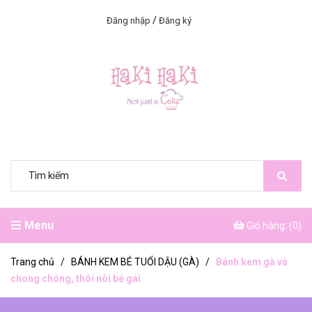
/
Đăng nhập
Đăng ký
Menu
Giỏ hàng: (
0
)
Trang chủ
/
BÁNH KEM BÉ TUỔI DẬU (GÀ)
/
Bánh kem gà và
chong chóng, thôi nôi bé gái